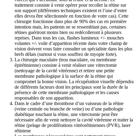
traitement consiste à venir opérer pour recoller la rétine sur
son support (différentes techniques existent et l’une d’entre
elles devra être sélectionnée en fonction de votre cas). Cette
chirurgie fonctionne dans plus de 90% des cas en première
intention mais, les patients ne se ressemblant pas, certaines
rétines guériront moins bien ou redécolleront à plusieurs
reprises. Dans tous les cas, flashes lumineux +/- mouches
volantes +/- voile d’apparition récente dans votre champ de
vision doivent vous faire consulter un spécialiste dans les plus
brefs délais (surtout si vous souffrez de myopie forte).
La chirurgie maculaire (trou maculaire, ou membrane
épirétinienne) consiste à venir réaliser une vitrectomie
(nettoyage de la cavité vitréenne) et retirer une petite
membrane pathologique à la surface de la rétine qui
compromet la bonne vision. La récupération visuelle dépendra
de différents facteurs dont les principaux sont la durée de la
présence de cette membrane pathologique et les causes
responsables de son apparition.
Dans le cadre d’une thrombose d’un vaisseau de la rétine
(veine centrale ou branche de veine) ou d’une pathologie
diabétique touchant la rétine, une vitrectomie peut être
nécessaire afin de venir nettoyer la cavité vitréenne et traiter la
rétine (pelage de proliférations vitréorétiniennes (PVR), laser
rétiniene