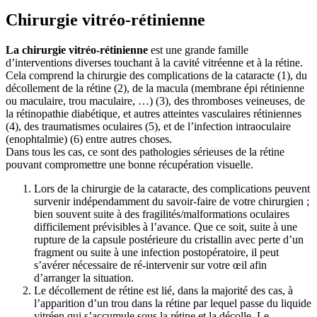
Chirurgie vitréo-rétinienne
La chirurgie vitréo-rétinienne
est une grande famille
d’interventions diverses touchant à la cavité vitréenne et à la rétine.
Cela comprend la chirurgie des complications de la cataracte (1), du
décollement de la rétine (2), de la macula (membrane épi rétinienne
ou maculaire, trou maculaire, …) (3), des thromboses veineuses, de
la rétinopathie diabétique, et autres atteintes vasculaires rétiniennes
(4), des traumatismes oculaires (5), et de l’infection intraoculaire
(enophtalmie) (6) entre autres choses.
Dans tous les cas, ce sont des pathologies sérieuses de la rétine
pouvant compromettre une bonne récupération visuelle.
Lors de la chirurgie de la cataracte, des complications peuvent
survenir indépendamment du savoir-faire de votre chirurgien ;
bien souvent suite à des fragilités/malformations oculaires
difficilement prévisibles à l’avance. Que ce soit, suite à une
rupture de la capsule postérieure du cristallin avec perte d’un
fragment ou suite à une infection postopératoire, il peut
s’avérer nécessaire de ré-intervenir sur votre œil afin
d’arranger la situation.
Le décollement de rétine est lié, dans la majorité des cas, à
l’apparition d’un trou dans la rétine par lequel passe du liquide
vitréen qui s’accumule sous la rétine et la décolle. Le