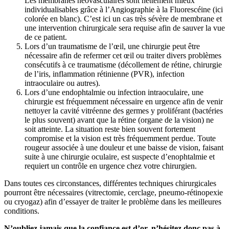
Les membranes néovasculaires sont nettement mieux
individualisables grâce à l’Angiographie à la Fluorescéine (ici
colorée en blanc). C’est ici un cas très sévère de membrane et
une intervention chirurgicale sera requise afin de sauver la vue
de ce patient.
Lors d’un traumatisme de l’œil, une chirurgie peut être
nécessaire afin de refermer cet œil ou traiter divers problèmes
consécutifs à ce traumatisme (décollement de rétine, chirurgie
de l’iris, inflammation rétinienne (PVR), infection
intraoculaire ou autres).
Lors d’une endophtalmie ou infection intraoculaire, une
chirurgie est fréquemment nécessaire en urgence afin de venir
nettoyer la cavité vitréenne des germes y proliférant (bactéries
le plus souvent) avant que la rétine (organe de la vision) ne
soit atteinte. La situation reste bien souvent fortement
compromise et la vision est très fréquemment perdue. Toute
rougeur associée à une douleur et une baisse de vision, faisant
suite à une chirurgie oculaire, est suspecte d’enophtalmie et
requiert un contrôle en urgence chez votre chirurgien.
Dans toutes ces circonstances, différentes techniques chirurgicales
pourront être nécessaires (vitrectomie, cerclage, pneumo-rétinopexie
ou cryogaz) afin d’essayer de traiter le problème dans les meilleures
conditions.
N’oubliez jamais que la confiance est d’or, n’hésitez donc pas à