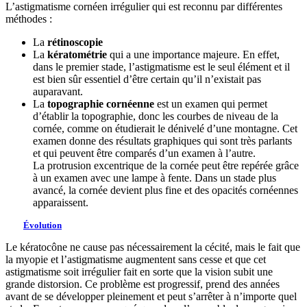
L’astigmatisme cornéen irrégulier qui est reconnu par différentes
méthodes :
La
rétinoscopie
La
kératométrie
qui a une importance majeure. En effet,
dans le premier stade, l’astigmatisme est le seul élément et il
est bien sûr essentiel d’être certain qu’il n’existait pas
auparavant.
La
topographie cornéenne
est un examen qui permet
d’établir la topographie, donc les courbes de niveau de la
cornée, comme on étudierait le dénivelé d’une montagne. Cet
examen donne des résultats graphiques qui sont très parlants
et qui peuvent être comparés d’un examen à l’autre.
La protrusion excentrique de la cornée peut être repérée grâce
à un examen avec une lampe à fente. Dans un stade plus
avancé, la cornée devient plus fine et des opacités cornéennes
apparaissent.
Évolution
Le kératocône ne cause pas nécessairement la cécité, mais le fait que
la myopie et l’astigmatisme augmentent sans cesse et que cet
astigmatisme soit irrégulier fait en sorte que la vision subit une
grande distorsion. Ce problème est progressif, prend des années
avant de se développer pleinement et peut s’arrêter à n’importe quel