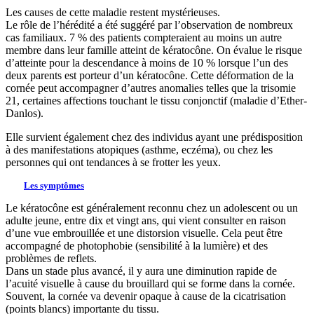
Les causes de cette maladie restent mystérieuses.
Le rôle de l’hérédité a été suggéré par l’observation de nombreux
cas familiaux. 7 % des patients compteraient au moins un autre
membre dans leur famille atteint de kératocône. On évalue le risque
d’atteinte pour la descendance à moins de 10 % lorsque l’un des
deux parents est porteur d’un kératocône. Cette déformation de la
cornée peut accompagner d’autres anomalies telles que la trisomie
21, certaines affections touchant le tissu conjonctif (maladie d’Ether-
Danlos).
Elle survient également chez des individus ayant une prédisposition
à des manifestations atopiques (asthme, eczéma), ou chez les
personnes qui ont tendances à se frotter les yeux.
Les symptômes
Le kératocône est généralement reconnu chez un adolescent ou un
adulte jeune, entre dix et vingt ans, qui vient consulter en raison
d’une vue embrouillée et une distorsion visuelle. Cela peut être
accompagné de photophobie (sensibilité à la lumière) et des
problèmes de reflets.
Dans un stade plus avancé, il y aura une diminution rapide de
l’acuité visuelle à cause du brouillard qui se forme dans la cornée.
Souvent, la cornée va devenir opaque à cause de la cicatrisation
(points blancs) importante du tissu.