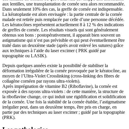
aux lentilles, une transplantation de cornée sera alors recommandée.
Dans seulement 10% des cas, la greffe de cornée est indispensable.
La kératoplastie est alors envisagée : la partie centrale de la cornée
malade est retirée puis remplacée par celle d’une personne décédée.
Les kératocônes représentent actuellement 8 à 12 % des indications
de greffes de cornée. Les résultats visuels qui sont généralement
obtenus son bons : postopérativement, il apparait bien souvent un
astigmatisme qui n’est pas prévisible et qui peut éventuellement être
traité dans un deuxième stade (après avoir enlevé les sutures) grâce
aux techniques à l’aide du laser excimer ( PRK guidé par
topographie ou LASIK).
Depuis quelques années existe la possibilité de stabiliser la
déformation irrégulière de la cornée provoquée par le kératocône, au
moyen de l’Ultra-Violet Crosslinking (cross-linking des fibres de
collagène cornéen par rayons ultra-violets).
Après imprégnation de vitamine B2 (Riboflavine), la cornée est
exposée à des rayons ultra-violets : de cette manière, la structure de
la riboflavine change, ce qui induit une rigidification et solidification
de la cornée. Une fois la stabilité de la cornée établie, l’astigmatisme
irrégulier peut, dans un deuxième temps, être pris en charge, en
partie par des techniques au laser excimer ; guidé par la topographie
(PRK).