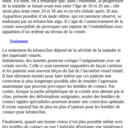
stade. En outre, on a remarqué que, dans l’ensemble, la progression
de la maladie se faisait avant tout entre l’âge de 10 et 20 ans ; elle
serait plus lente entre 20 et 30 ans et est très réduite après 30 ans.
Apparition possible d’un stade ultime, qui est rarement observé, se
traduisant par un kératocône aigu. Il s’agit de l’amincissement de la
cornée susceptible de provoquer une rupture de l’endothélium avec
apparition d’un œdème au niveau de la cornée.
Traitement
Le traitement du kératocône dépend de la sévérité de la maladie et
des impératifs visuels.
Initialement, des lunettes pourront corriger l’astigmatisme avec un
certain succès. Celle-ci sont rarement supportées de façon continue
et les patients sont souvent déçus du fait de l’inconfort visuel relatif.
Il faut sûrement insister pour faire tolérer par ces patients une
correction le plus longtemps possible afin de retarder l’agression
anatomique que peuvent provoquer les lentilles de contact. Par
contre, lorsque la partie périphérique de la cornée non atteinte par le
cône, présente des déformations astigmates, seules des lentilles de
contact rigides spécialisées pourront donner une correction optimale.
Il existe aujourd’hui de plus en plus d’options pour les lentilles de
contact pour kératocône.
Finalement, quand une bonne vision n’est plus possible même avec
des lentilles de contact ou que l’individu développe une intolérance