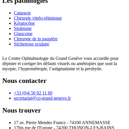
Les pathologies
Cataracte
Chirurgie vitréo-rétinienne
Kératocône
Strabisme
Glaucome
Chirurgie de la paupière
Sécheresse oculaire
Le Centre Ophtalmologie du Grand Genève vous accueille pour
dépister et corriger les défauts visuels ou amétropies que sont la
myopie, l’hypermétropie, l’astigmatisme et la presbytie.
Nous contacter
+33 (0)4 50 92 11 60
secretariat@co-grand-geneve.fr
Nous trouver
17 av. Pierre Mendes France - 74100 ANNEMASSE
17bis rue de l'Europe - 74200 THONON-LES-BAINS