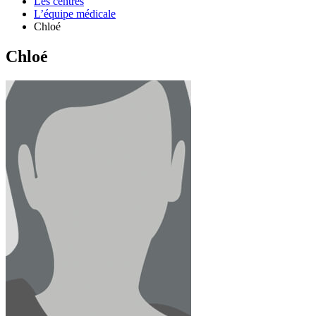
Les centres
L’équipe médicale
Chloé
Chloé