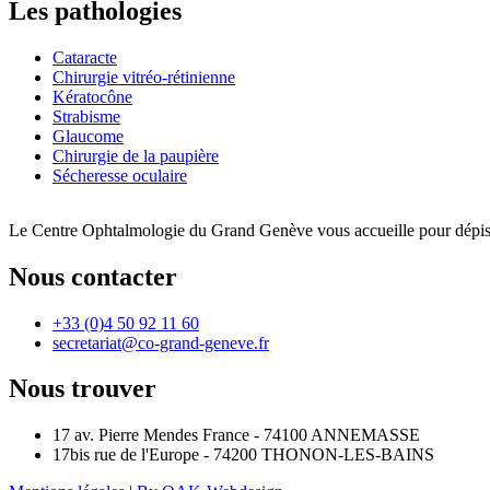
Les pathologies
Cataracte
Chirurgie vitréo-rétinienne
Kératocône
Strabisme
Glaucome
Chirurgie de la paupière
Sécheresse oculaire
Le Centre Ophtalmologie du Grand Genève vous accueille pour dépister 
Nous contacter
+33 (0)4 50 92 11 60
secretariat@co-grand-geneve.fr
Nous trouver
17 av. Pierre Mendes France - 74100 ANNEMASSE
17bis rue de l'Europe - 74200 THONON-LES-BAINS